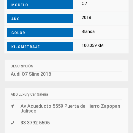
Q7
MODELO
2018
AÑO
Blanca
COLOR
100,059 KM
KILOMETRAJE
DESCRIPCIÓN
Audi Q7 Sline 2018
ABG Luxury Car Galería
Av Acueducto 5559 Puerta de Hierro Zapopan
Jalisco
33 3792 5505