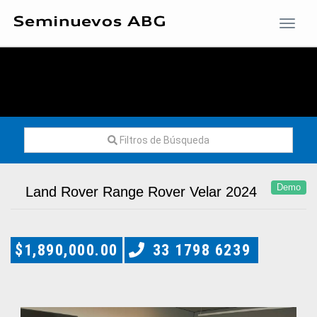
Toggle
naviga
Filtros de Búsqueda
Demo
Land Rover Range Rover Velar 2024
$1,890,000.00
33 1798 6239